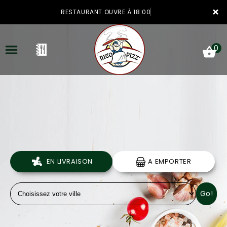
×
RESTAURANT OUVRE À 18:00
0
ACCUEIL
LA CARTE
VOTRE COMPTE
EN LIVRAISON
A EMPORTER
NOTRE RESTAURANT
Go!
VOS AVIS
MENTIONS LÉGALES