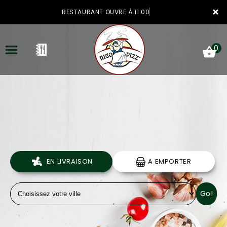
×
RESTAURANT OUVRE À 11:00
0
ACCUEIL
LA CARTE
VOTRE COMPTE
EN LIVRAISON
A EMPORTER
NOTRE RESTAURANT
Go!
VOS AVIS
MENTIONS LÉGALES