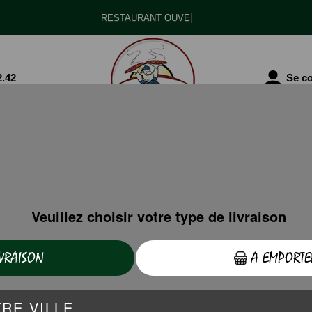
R
2.42
Se co
PIZZAS TOMATE