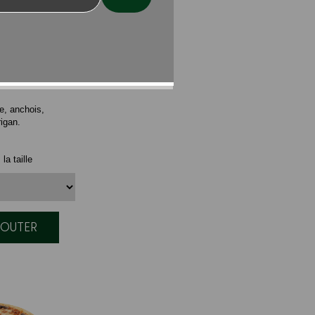
TAINE
e, anchois,
rigan.
la taille
JOUTER