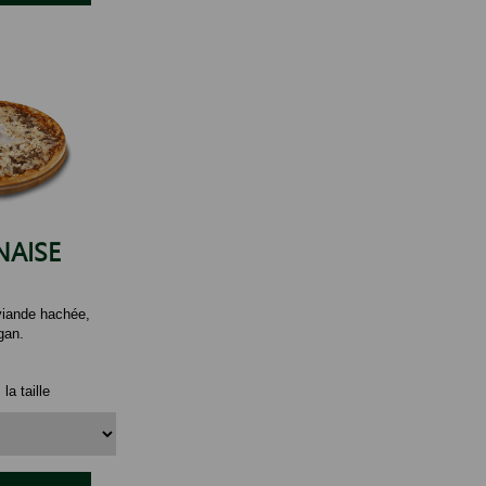
AISE
viande hachée,
gan.
la taille