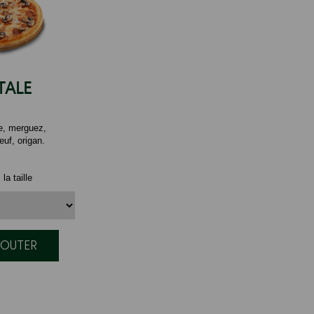
TALE
e, merguez,
uf, origan.
la taille
JOUTER