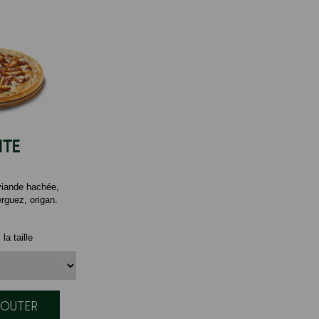
NTE
viande hachée,
rguez, origan.
la taille
AJOUTER