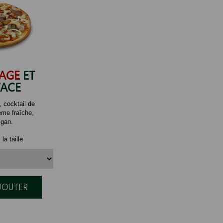
AGE
ET
ACE
 cocktail de
rème fraîche,
igan.
la taille
AJOUTER