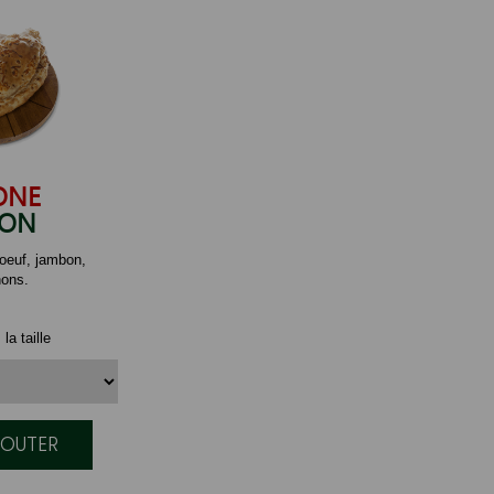
ONE
BON
oeuf, jambon,
ons.
la taille
JOUTER